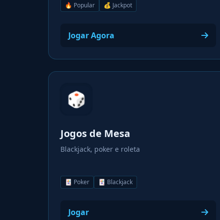
🔥 Popular
💰 Jackpot
Jogar Agora
🎲
Jogos de Mesa
Blackjack, poker e roleta
🃏 Poker
🃏 Blackjack
Jogar