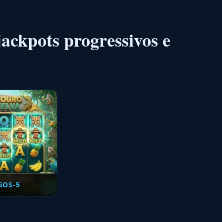
jackpots progressivos e
GOS-5