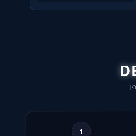
D
J
1