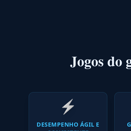
Jogos do 
⚡
DESEMPENHO ÁGIL E
G