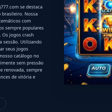
fg777.com se destaca
o brasileiro. Nossa
 temáticos com
 dos sempre populares
. Os jogos crash
 sessão. Utilizando
ar seus jogos
o nosso catálogo no
rimente sem pressão
te renovada, sempre
nces de vitória e