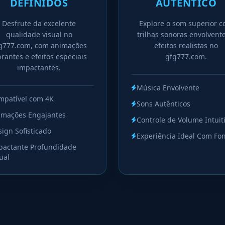
DEFINIDOS
AUTÊNTICO
Desfrute da excelente
Explore o som superior 
qualidade visual no
trilhas sonoras envolvent
g777.com, com animações
efeitos realistas no
brantes e efeitos especiais
gfg777.com.
impactantes.
Música Envolvente
mpatível com 4K
Sons Autênticos
imações Engajantes
Controle de Volume Intuit
ign Sofisticado
Experiência Ideal Com Fo
pactante Profundidade
ual