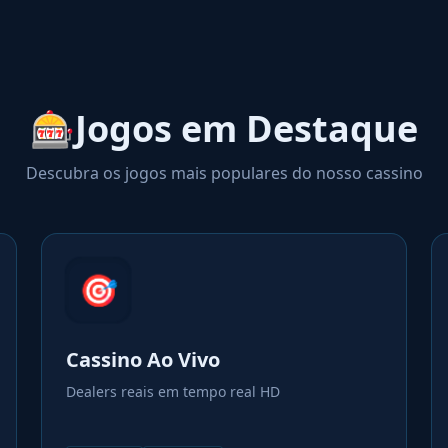
🎰
Jogos em Destaque
Descubra os jogos mais populares do nosso cassino
🎯
Cassino Ao Vivo
Dealers reais em tempo real HD