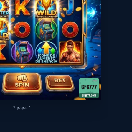
* jogos-1