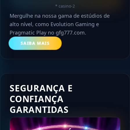
* casino-2
Mergulhe na nossa gama de estúdios de
alto nível, como Evolution Gaming e
Pragmatic Play no gfg777.com.
SAIBA MAIS
SEGURANÇA E
CONFIANÇA
GARANTIDAS