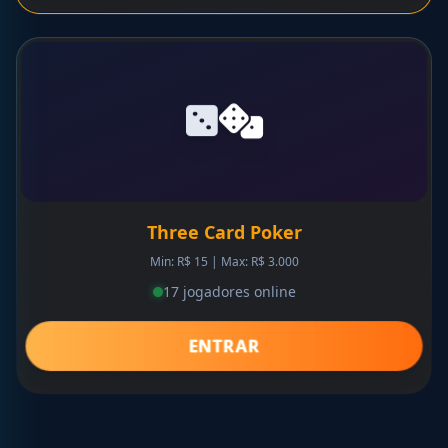
Three Card Poker
Min: R$ 15 | Max: R$ 3.000
17 jogadores online
ENTRAR