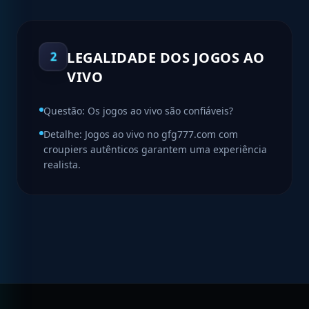
LEGALIDADE DOS JOGOS AO
2
VIVO
Questão: Os jogos ao vivo são confiáveis?
Detalhe: Jogos ao vivo no gfg777.com com
croupiers autênticos garantem uma experiência
realista.