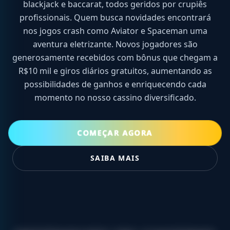
blackjack e baccarat, todos geridos por crupiês
profissionais. Quem busca novidades encontrará
nos jogos crash como Aviator e Spaceman uma
aventura eletrizante. Novos jogadores são
generosamente recebidos com bônus que chegam a
R$10 mil e giros diários gratuitos, aumentando as
possibilidades de ganhos e enriquecendo cada
momento no nosso cassino diversificado.
COMEÇAR AGORA
SAIBA MAIS