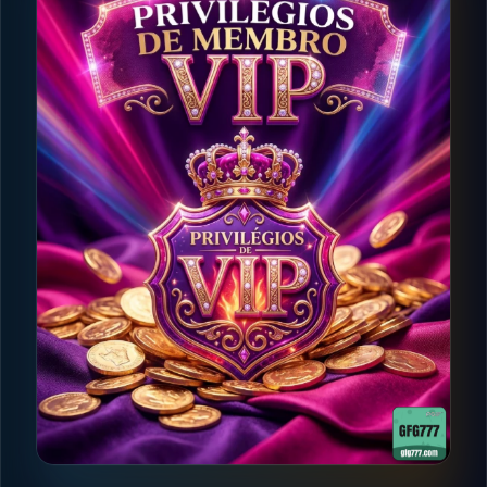
* casino-3