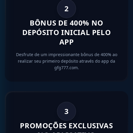
2
BÔNUS DE 400% NO
DEPÓSITO INICIAL PELO
APP
Desfrute de um impressionante bônus de 400% ao
realizar seu primeiro depósito através do app da
gfg777.com.
3
PROMOÇÕES EXCLUSIVAS