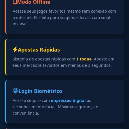
Modo Offline
Acesse seus jogos favoritos mesmo sem conexão com
a internet. Perfeito para viagens e locais com sinal
instável.
Apostas Rápidas
Sistema de apostas rápidas com
1 toque
. Aposte em
seus mercados favoritos em menos de 3 segundos.
Login Biométrico
Acesso seguro com
impressão digital
ou
reconhecimento facial. Máxima segurança e
conveniência.