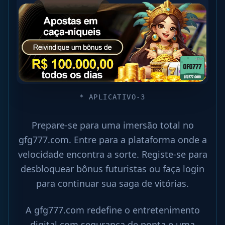
* APLICATIVO-3
Prepare-se para uma imersão total no
gfg777.com. Entre para a plataforma onde a
velocidade encontra a sorte. Registe-se para
desbloquear bônus futuristas ou faça login
para continuar sua saga de vitórias.
A gfg777.com redefine o entretenimento
digital com segurança de ponta e uma