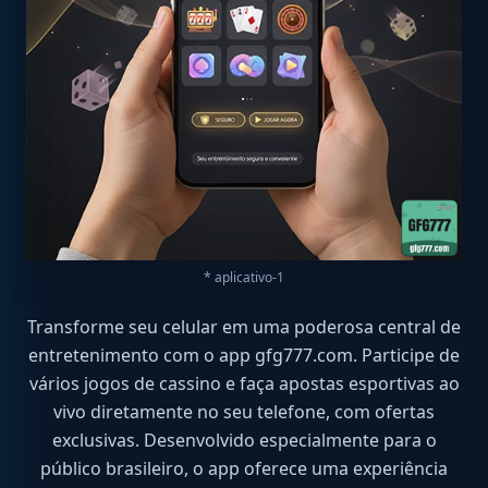
* aplicativo-1
Transforme seu celular em uma poderosa central de
entretenimento com o app gfg777.com. Participe de
vários jogos de cassino e faça apostas esportivas ao
vivo diretamente no seu telefone, com ofertas
exclusivas. Desenvolvido especialmente para o
público brasileiro, o app oferece uma experiência