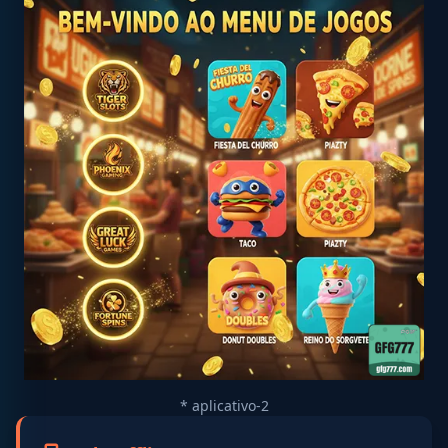
* aplicativo-2