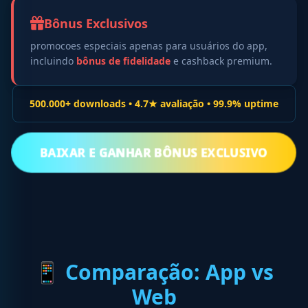
Bônus Exclusivos
promocoes especiais apenas para usuários do app,
incluindo
bônus de fidelidade
e cashback premium.
500.000+ downloads • 4.7★ avaliação • 99.9% uptime
BAIXAR E GANHAR BÔNUS EXCLUSIVO
📱 Comparação: App vs
Web